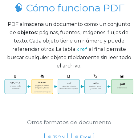
🧠 Cómo funciona PDF
PDF almacena un documento como un conjunto
de
objetos
: páginas, fuentes, imágenes, flujos de
texto. Cada objeto tiene un número y puede
referenciar otros. La tabla
al final permite
xref
buscar cualquier objeto rápidamente sin leer todo
el archivo.
📄
📚
📑
🏷️
💾
Objetos
%PDF-1.x
xref
trailer
.pdf
páginas, fuentes
encabezado
tabla de offsets
puntero a xref
imágenes, texto
archivo listo
y versión
de todos los objetos
y objeto raíz
contenido principal
Otros formatos de documento
📄 JSON
📄 Excel