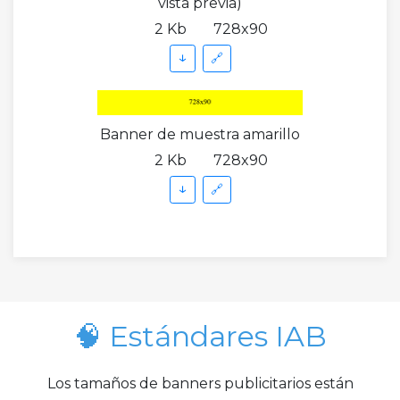
vista previa)
2 Kb
728x90
↓
🔗
Banner de muestra amarillo
2 Kb
728x90
↓
🔗
🧠 Estándares IAB
Los tamaños de banners publicitarios están