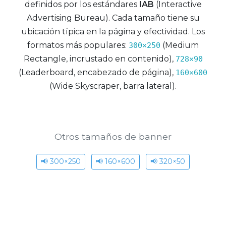
definidos por los estándares
IAB
(Interactive
Advertising Bureau). Cada tamaño tiene su
ubicación típica en la página y efectividad. Los
formatos más populares:
(Medium
300×250
Rectangle, incrustado en contenido),
728×90
(Leaderboard, encabezado de página),
160×600
(Wide Skyscraper, barra lateral).
Otros tamaños de banner
📢 300×250
📢 160×600
📢 320×50