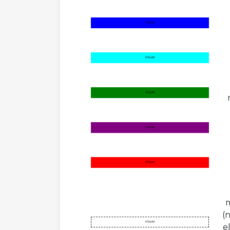
m
(
el