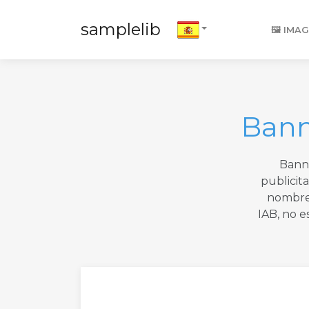
samplelib
🖼️ IMA
Bann
Bann
publicit
nombre
IAB, no 