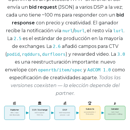
envía un
bid request
(JSON) a varios DSP a la vez;
cada uno tiene ~100 ms para responder con un
bid
response
con precio y creatividad. El ganador
recibe la notificación vía
/
, el resto vía
.
nurl
burl
lurl
La
es el estándar de producción en la mayoría
2.5
de exchanges. La
añadió campos para CTV
2.6
(
,
,
) y rewarded video. La
podid
rqddurs
durfloors
3.0
es una reestructuración importante: nuevo
envelope con
y
como
openrtb/item/spec
AdCOM 1.0
especificación de creatividades aparte.
Todas las
versiones coexisten — la elección depende del
partner.
📰
🏛️
💰
🏆
📡
Subasta
Ganador
Publisher
SSP / Exchange
DSP
second-price /
nurl / burl
sitio / app
bid request
bid response
first-price
impresión + billing
slot liberado
~100 ms
precio + ad