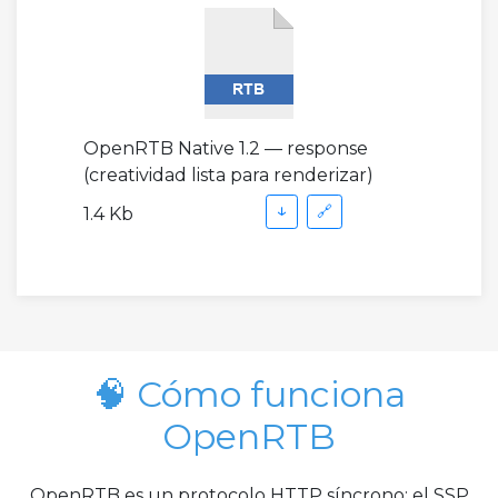
OpenRTB Native 1.2 — response
(creatividad lista para renderizar)
↓
🔗
1.4 Kb
🧠 Cómo funciona
OpenRTB
OpenRTB es un protocolo HTTP síncrono: el SSP