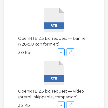
OpenRTB 2.5 bid request — banner
(728x90 con form-fit)
↓
🔗
3.0 Kb
OpenRTB 2.5 bid request — vídeo
(preroll, skippable, companion)
↓
🔗
3.2 Kb