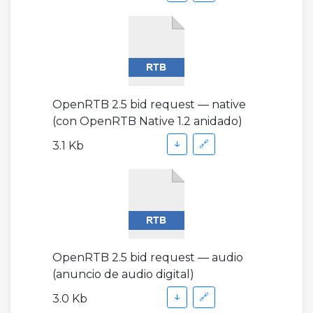
OpenRTB 2.5 bid request — native
(con OpenRTB Native 1.2 anidado)
↓
🔗
3.1 Kb
OpenRTB 2.5 bid request — audio
(anuncio de audio digital)
↓
🔗
3.0 Kb