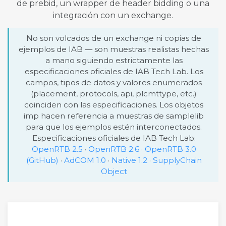
de prebid, un wrapper de header bidding o una
integración con un exchange.
No son volcados de un exchange ni copias de
ejemplos de IAB — son muestras realistas hechas
a mano siguiendo estrictamente las
especificaciones oficiales de IAB Tech Lab. Los
campos, tipos de datos y valores enumerados
(placement, protocols, api, plcmttype, etc.)
coinciden con las especificaciones. Los objetos
imp hacen referencia a muestras de samplelib
para que los ejemplos estén interconectados.
Especificaciones oficiales de IAB Tech Lab:
OpenRTB 2.5
·
OpenRTB 2.6
·
OpenRTB 3.0
(GitHub)
·
AdCOM 1.0
·
Native 1.2
·
SupplyChain
Object