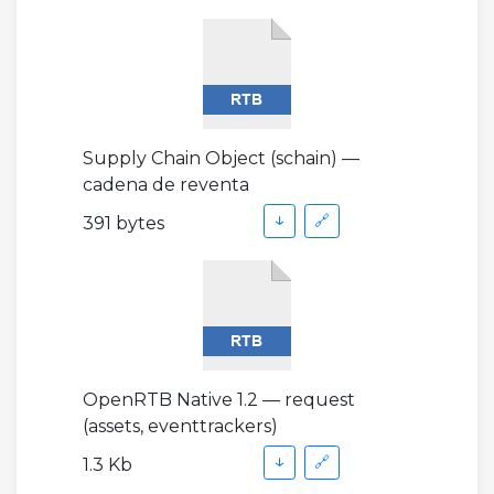
Supply Chain Object (schain) —
cadena de reventa
↓
🔗
391 bytes
OpenRTB Native 1.2 — request
(assets, eventtrackers)
↓
🔗
1.3 Kb