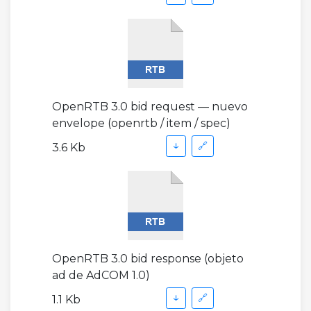
OpenRTB 3.0 bid request — nuevo
envelope (openrtb / item / spec)
↓
🔗
3.6 Kb
OpenRTB 3.0 bid response (objeto
ad de AdCOM 1.0)
↓
🔗
1.1 Kb