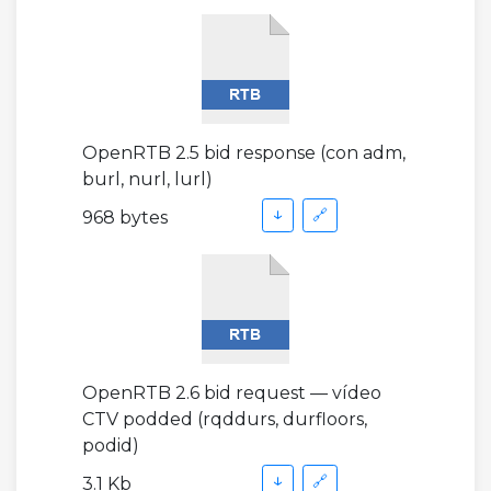
OpenRTB 2.5 bid response (con adm,
burl, nurl, lurl)
↓
🔗
968 bytes
OpenRTB 2.6 bid request — vídeo
CTV podded (rqddurs, durfloors,
podid)
↓
🔗
3.1 Kb