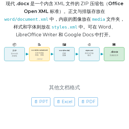
现代
.docx
是一个内含 XML 文件的 ZIP 压缩包（
Office
Open XML
标准）。正文与排版存放在
中，内嵌的图像放在
文件夹，
word/document.xml
media
样式和字体则放在
中。可在 Word、
styles.xml
LibreOffice Writer 和 Google Docs 中打开。
📦
📝
🖼️
🎨
💾
word/document.xml
word/media/
styles.xml
ZIP
.docx
文本与排版
内嵌
样式与字体
含XML的
段落、表格
图像
格式
完成的文件
压缩包
主要内容
其他文档格式
📄 PPT
📄 Excel
📄 PDF