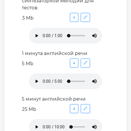
синтезаторной мелодии для
тестов
↓
🔗
3 Mb
1 минута английской речи
↓
🔗
5 Mb
5 минут английской речи
↓
🔗
25 Mb