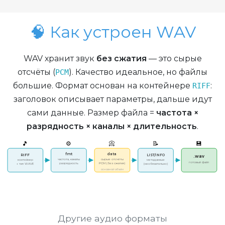
🧠 Как устроен WAV
WAV хранит звук
без сжатия
— это сырые
отсчёты (
). Качество идеальное, но файлы
PCM
большие. Формат основан на контейнере
:
RIFF
заголовок описывает параметры, дальше идут
сами данные. Размер файла =
частота ×
разрядность × каналы × длительность
.
🎵
⚙️
📀
📝
💾
fmt
data
RIFF
LIST/INFO
.wav
частота, каналы
сырые отсчёты
контейнер
метаданные
готовый файл
разрядность
PCM (без сжатия)
+ тип WAVE
(необязательно)
основной объём
Другие аудио форматы