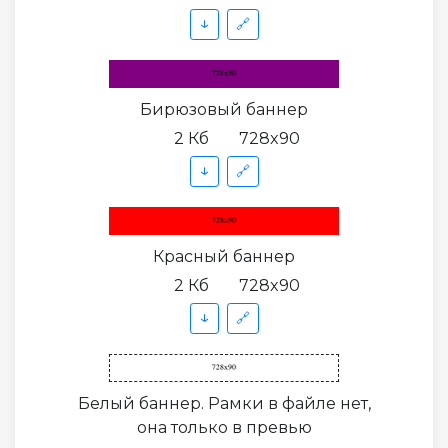
↓
🔗
Бирюзовый баннер
2 Кб
728x90
↓
🔗
Красный баннер
2 Кб
728x90
↓
🔗
Белый баннер. Рамки в файле нет,
она только в превью