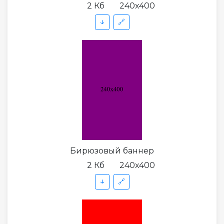
2 Кб
240x400
↓
🔗
Бирюзовый баннер
2 Кб
240x400
↓
🔗