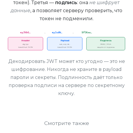
токен). Третья —
подпись
: она
не шифрует
данные
, а позволяет серверу проверить, что
токен не подменили.
eyJhbG…
.
eyJzdW…
.
SflKxw…
Header
Payload
Подпись
alg, typ
sub, exp, iat…
HMAC / RSA
base64url JSON
base64url JSON
защита от подмены
Декодировать JWT может кто угодно — это не
шифрование. Никогда не храните в payload
пароли и секреты. Подлинность даёт только
проверка подписи на сервере по секретному
ключу.
Смотрите также