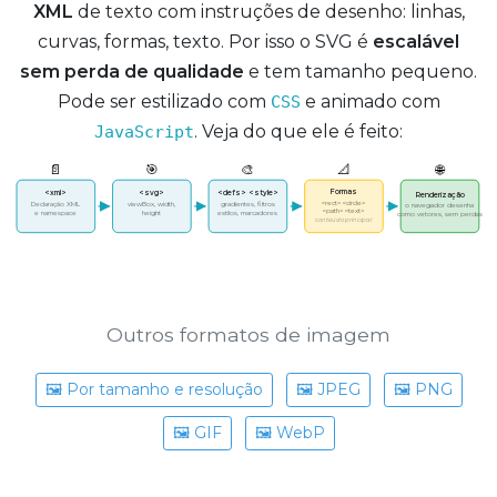
XML
de texto com instruções de desenho: linhas,
curvas, formas, texto. Por isso o SVG é
escalável
sem perda de qualidade
e tem tamanho pequeno.
Pode ser estilizado com
e animado com
CSS
. Veja do que ele é feito:
JavaScript
📄
🎯
🎨
📐
🌐
Formas
<xml>
<svg>
<defs> <style>
Renderização
<rect> <circle>
Declaração XML
viewBox, width,
gradientes, filtros
o navegador desenha
<path> <text>
e namespace
height
estilos, marcadores
como vetores, sem perdas
conteúdo principal
Outros formatos de imagem
🖼️ Por tamanho e resolução
🖼️ JPEG
🖼️ PNG
🖼️ GIF
🖼️ WebP