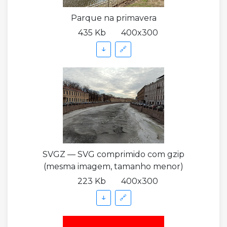
Parque na primavera
435 Kb
400x300
↓
🔗
SVGZ — SVG comprimido com gzip
(mesma imagem, tamanho menor)
223 Kb
400x300
↓
🔗