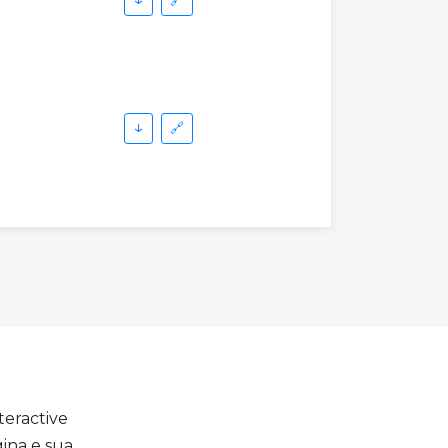
🔗
↓
🔗
teractive
ina e sua