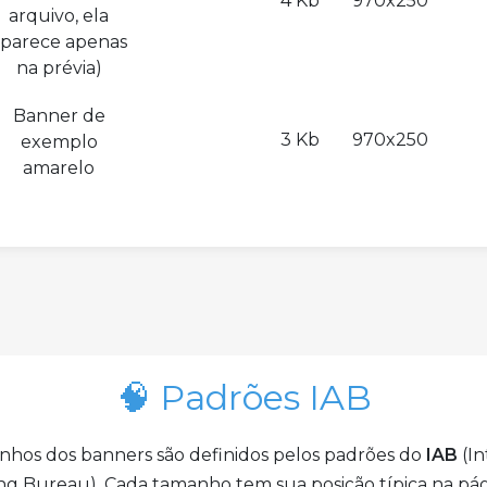
4 Kb
970x250
arquivo, ela
parece apenas
na prévia)
Banner de
3 Kb
970x250
exemplo
amarelo
🧠 Padrões IAB
nhos dos banners são definidos pelos padrões do
IAB
(In
ing Bureau). Cada tamanho tem sua posição típica na pág