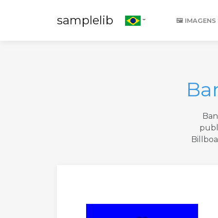
samplelib
🖼️ IMAGENS
Ba
Ban
publ
Billbo