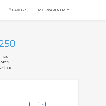
🗄️ DADOS
🛠️ FERRAMENTAS
250
nhas
 como
wnload.
↓
🔗