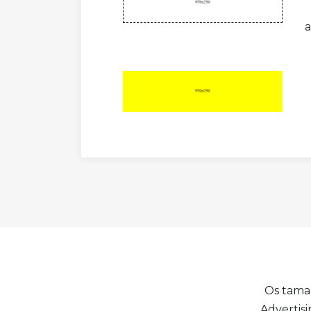
a
Os tama
Advertis