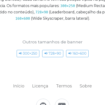
ácia. Os formatos mais populares:
(Medium Recta
300×250
ido no conteúdo),
(Leaderboard, cabeçalho da p
728×90
(Wide Skyscraper, barra lateral).
160×600
Outros tamanhos de banner
📢 300×250
📢 728×90
📢 160×600
Início
Licença
Termos
Sobre