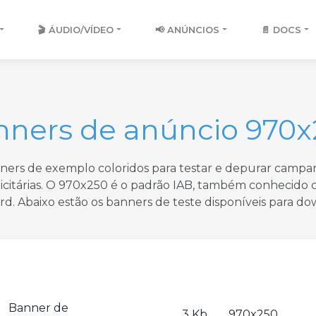
🎬 ÁUDIO/VÍDEO
📢 ANÚNCIOS
📄 DOCS
nners de anúncio 970x
ners de exemplo coloridos para testar e depurar campa
icitárias. O 970x250 é o padrão IAB, também conhecido
ard. Abaixo estão os banners de teste disponíveis para do
Banner de
3 Kb
970x250